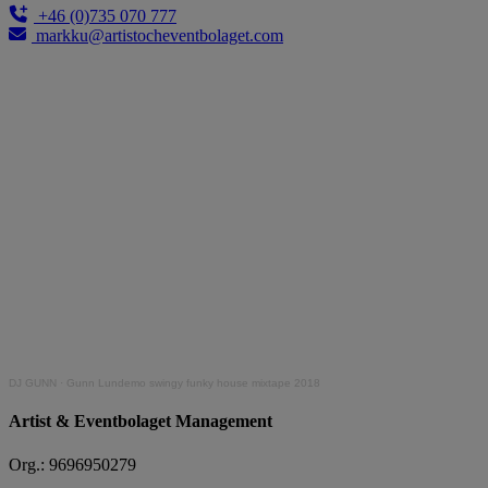
+46 (0)735 070 777
markku@artistocheventbolaget.com
DJ GUNN
·
Gunn Lundemo swingy funky house mixtape 2018
Artist & Eventbolaget Management
Org.: 9696950279