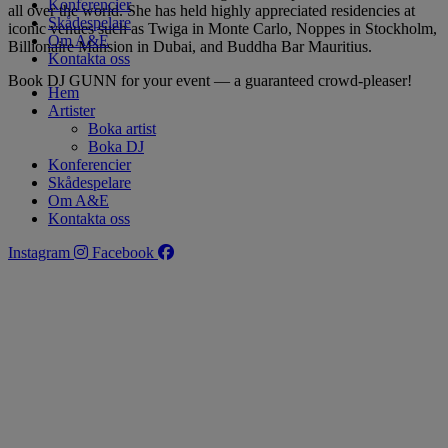
Konferencier
all over the world. She has held highly appreciated residencies at
Skådespelare
iconic venues such as Twiga in Monte Carlo, Noppes in Stockholm,
Om A&E
Billionaire Mansion in Dubai, and Buddha Bar Mauritius.
Kontakta oss
Book DJ GUNN for your event — a guaranteed crowd-pleaser!
Hem
Artister
Boka artist
Boka DJ
Konferencier
Skådespelare
Om A&E
Kontakta oss
Instagram
Facebook