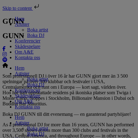
Skip to content
Hem
GUNN
Artister
Boka artist
GUNN
Boka DJ
Konferencier
Skådespelare
Om A&E
Kontakta oss
Hem
Artister
Som professionell DJ i över 16 år har GUNN gjort mer än 3 500
Boka artist
spelningar på över 300 klubbar och festivaler i USA,
Boka DJ
Centralamerika och runt om i Europa — kort sagt, världen över.
Konferencier
Hon har haft uppskattade residens på ikoniska platser som Twiga i
Skådespelare
Monte Carlo, Noppes i Stockholm, Billionaire Mansion i Dubai och
Om A&E
Buddha Bar Mauritius.
Kontakta oss
Boka DJ GUNN till ditt evenemang — en garanterad partyhöjare!
Hem
Artister
As a professional DJ for more than 16 years, GUNN has performed
Boka artist
over 3,500 shows across more than 300 clubs and festivals in the
Boka DJ
USA, Central America, and throughout Europe — in other words,