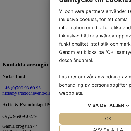
Vi och våra partners använder te
inklusive cookies, för att samla i
information om dig för olika än
inklusive: bättre användarupplev
funktionalitet, statistik och mar
Genom att klicka på "OK" samtyck
dessa ändamål.
Kontakta arrangör för att boka artist
Läs mer om vår användning av 
Niclas Lind
behandling av personuppgifter p
+46 (0)709 93 60 93
webbplats.
niclas@artistocheventbolaget.com
Artist & Eventbolaget Management
VISA
DETALJER
Org.: 9696950279
JA
NEJ
OK
JA
Gamla brogatan 44
NÖDVÄNDIG
INSTÄL
AVVISA ALLA