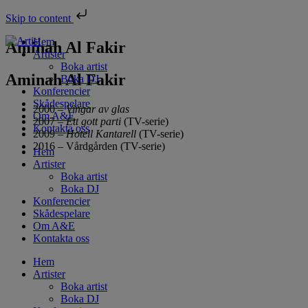
Skip to content
Hem
Aminah Al Fakir
Artister
Boka artist
Aminah Al Fakir
Boka DJ
Konferencier
Skådespelare
2000 –
Vingar av glas
Om A&E
2007 –
Ett gott parti
(TV-serie)
Kontakta oss
2009 –
Hotell Kantarell
(TV-serie)
2016 – Vårdgården (TV-serie)
Hem
Artister
Boka artist
Boka DJ
Konferencier
Skådespelare
Om A&E
Kontakta oss
Hem
Artister
Boka artist
Boka DJ