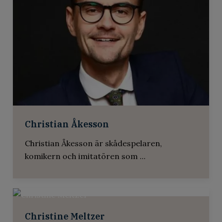
Christian Åkesson
Christian Åkesson är skådespelaren,
komikern och imitatören som ...
Alexander Lycke
Alexander Lycke – En av Nordens mest
kraftfulla o...
Nightfall
Christine Meltzer