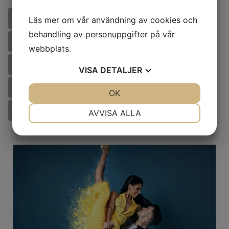
Alla
Band
Dans
DJ
Dragshow
Läs mer om vår användning av cookies och
behandling av personuppgifter på vår
Folkmusik
Humor
Instrumentalist
webbplats.
Klassisk musik
Magi
Sångare
VISA
DETALJER
Shower
Skådespelare
Stand-up
JA
NEJ
OK
JA
NEJ
NÖDVÄNDIG
INSTÄLLNINGAR
Värd/Värdinna
AVVISA ALLA
JA
NEJ
JA
NEJ
MARKNADSFÖRING
STATISTIK