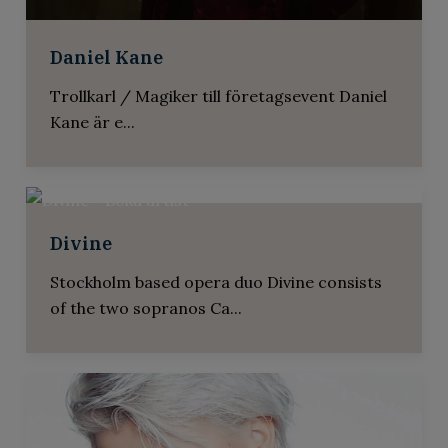
Sedan 2003 när belgiska Kate Ryan släppte
Rosa Kvartetten
Daniel Kane
sin första skiva, så h...
Rosa Kvartetten är en bred stråkkvartett
Trollkarl / Magiker till företagsevent Daniel
som spelar allt från kl...
Kane är e...
Jasmine Kara
Divine
Svensk/iranska artisten och
Stockholm based opera duo Divine consists
låtskrivaren Jasmine Kara ...
of the two sopranos Ca...
The Fantastic Four