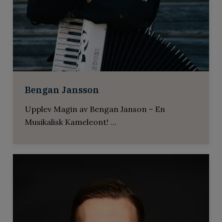
Tommy Körberg
Tommy Körberg har Sveriges absolut mest
omfångsrika musikaliska ...
Bengan Jansson
Upplev Magin av Bengan Janson – En
Musikalisk Kameleont! ...
The Weather Girls
WEATHER GIRLS Timeless within the trend:
The WEATHER GIRLS...
Miss Tobi
MISS TOBI Med lyx, flärd, glitter och glamour
på höga Loub...