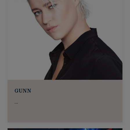
Sveriges största Motowngrupp The
Fantastic Four lämnar ingen obe...
The Weather Girls
WEATHER GIRLS Timeless within the trend:
The WEATHER GIRLS...
GUNN
...