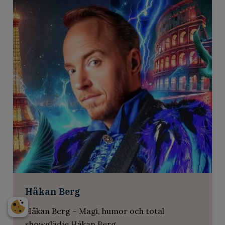
Alexander Lycke
Alexander Lycke – En av Nordens mest
kraftfulla o...
Håkan Berg
Håkan Berg – Magi, humor och total
Divine
showglädje Håkan Berg ...