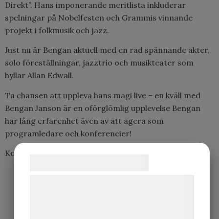
Direkt”. Hans imponerande meritlista inkluderar
spelningar på Nobelfesten och Grammis vinnande
projekt i folkmusik och jazz.
Just nu är Bengan aktuell med en rad spännande akter,
solo föreställningar, jazztrio och musikteater som
hyllar Allan Edwall.
Ta chansen att uppleva hans magi live – en kväll med
Bengan Janson är en oförglömlig upplevelse Bengan
har lång erfarenhet även av att agera som
programledare och konferencier!
Kontakta oss för bokningar och mer information!
Samtykke til cookies
Vi og vores samarbejdspartnere bruger
teknologier, herunder cookies, til at
indsamle oplysninger om dig til forskellige