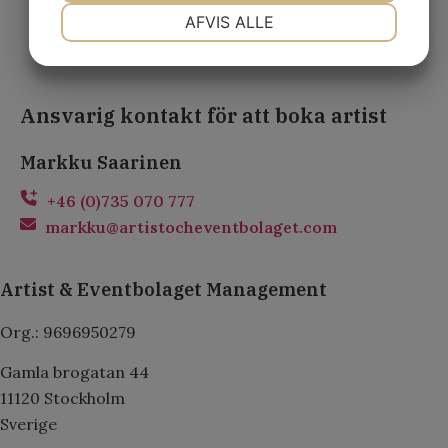
NØDVENDIGE
PRÆFERENCER
AFVIS ALLE
MARKETING
STATISTIK
Ansvarig kontakt för att boka artist
Markku Saarinen
+46 (0)735 070 777
markku@artistocheventbolaget.com
Artist & Eventbolaget Management
Org.: 9696950279
Gamla brogatan 44
11120 Stockholm
Sverige