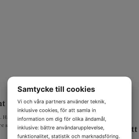
Hem
Artister
Konferencier
Skådespel
Samtycke till cookies
nt
Vi och våra partners använder teknik,
inklusive cookies, för att samla in
n. Han blandar
information om dig för olika ändamål,
 sig det är i
Ansvarig kontakt för att
inklusive: bättre användarupplevelse,
funktionalitet, statistik och marknadsföring.