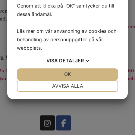
Markku Saarinen
Genom att klicka på "OK" samtycker du till
vent där han
dessa ändamål.
+46 (0)735 070 777
nderhållare.
markku@artistocheventbolaget.c
Läs mer om vår användning av cookies och
behandling av personuppgifter på vår
webbplats.
u Saarinen
Niclas Lind
VISA
DETALJER
35 070 777
+46 (0)709 93 60
JA
NEJ
OK
JA
NEJ
artistocheventbolaget.com
niclas@artistoc
NÖDVÄNDIG
INSTÄLLNINGAR
AVVISA ALLA
JA
NEJ
JA
NEJ
MARKNADSFÖRING
STATISTIK