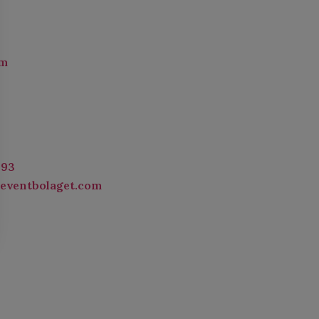
om
 93
heventbolaget.com