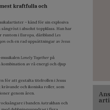
mest kraftfulla och
kalartister – känd för sin explosiva
 sångröst i absolut toppklass. Han har
er runtom i Europa, däribland
Les
gon
och en rad uppsättningar av
Jesus
i‑musikalen
Lonely Together
på
n kombination av rå energi och djup
 för att gestalta titelrollen i
Jesus
 krävande och ikoniska roller, som
Ans
ationer genom åren.
arti
 rocksångare i banden
Astrakhan
och
 med dubbningsuppdrag i flera