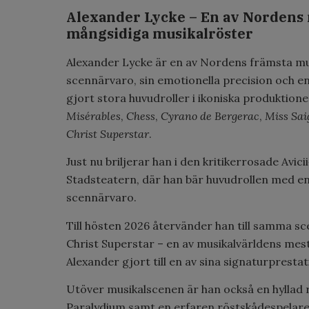
Alexander Lycke – En av Nordens 
mångsidiga musikalröster
Alexander Lycke
är en av Nordens främsta musi
scennärvaro, sin emotionella precision och en
gjort stora huvudroller i ikoniska produktion
Misérables
,
Chess
,
Cyrano de Bergerac
,
Miss Sai
Christ Superstar
.
Just nu briljerar han i den kritikerrosade
Avici
Stadsteatern
, där han bär huvudrollen med e
scennärvaro.
Till
hösten 2026
återvänder han till samma scen
Christ Superstar
– en av musikalvärldens mest
Alexander gjort till en av sina signaturprest
Utöver musikalscenen är han också en hyllad
Paralydium
samt en erfaren röstskådespelare