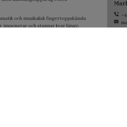
Mar
+4
amatik och musikalisk fingertoppskänsla
ma
, imponerar och stannar kvar länge.
xklusiva event där kvalitet och