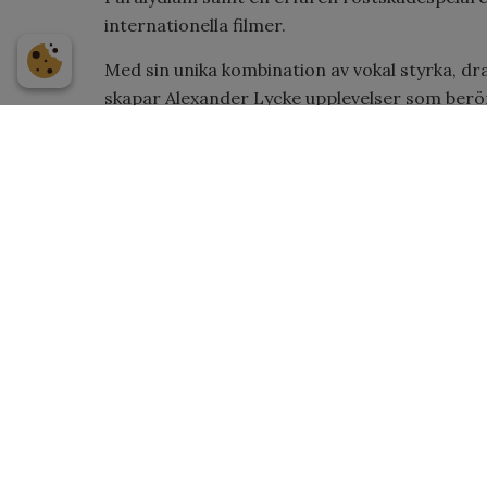
internationella filmer.
Med sin unika kombination av vokal styrka, dr
skapar Alexander Lycke upplevelser som berör
Perfekt för scenproduktioner, konserter och e
genomslag är avgörande.