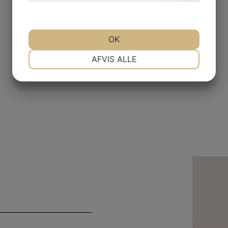
OK
NØDVENDIGE
PRÆFERENCER
AFVIS ALLE
MARKETING
STATISTIK