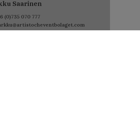
kku Saarinen
6 (0)735 070 777
rkku@artistocheventbolaget.com