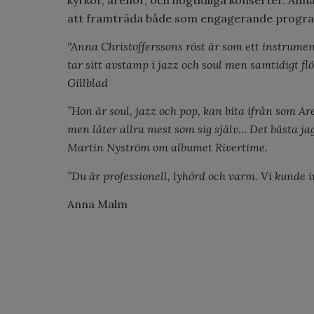
att framträda både som engagerande progra
‘
‘Anna Christofferssons röst är som ett instrument
tar sitt avstamp i jazz och soul men samtidigt fl
Gillblad
”Hon är soul, jazz och pop, kan bita ifrån som A
men låter allra mest som sig själv… Det bästa ja
Martin Nyström om albumet Rivertime.
’’Du är professionell, lyhörd och varm. Vi kunde in
Anna Malm