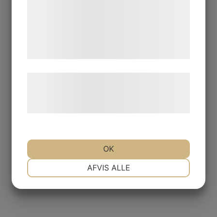
med data, du tidligere har givet dem eller
de har indsamlet gennem din brug af deres
tjenester. Ved at klikke på 'OK' giver du
samtykke til disse formål.
Læs mere om vores brug af cookies og
behandling af persondata på vores
hjemmeside.
OK
NØDVENDIGE
PRÆFERENCER
AFVIS ALLE
MARKETING
STATISTIK