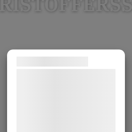
RISTOFFERS
Samtykke til cookies
Vi og vores samarbejdspartnere bruger
teknologier, herunder cookies, til at
indsamle oplysninger om dig til forskellige
formål, herunder: Tilpasning af annoncering,
bedre brugeroplevelse, funktionalitet,
statistik og marketing. Disse oplysninger
kan blive delt med annoncerings- og
analysepartnere, som kan kombinere dem