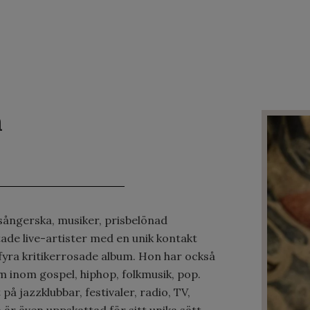
n
ångerska, musiker, prisbelönad
ade live-artister med en unik kontakt
fyra kritikerrosade album. Hon har också
m inom gospel, hiphop, folkmusik, pop.
på jazzklubbar, festivaler, radio, TV,
 är även uppskattad för sitt unika sätt