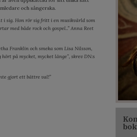
mledare och sångerska.
 i sig. Hon rör sig fritt i en musikvärld som
örtar med både rock och gospel..” Anna Reet
retha Franklin och smeka som Lisa Nilsson,
g hört på mycket, mycket länge”, skrev DN:s
te gjort ett bättre val!”
Kon
bok