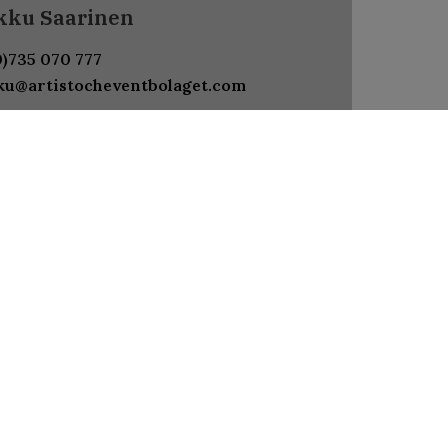
kku Saarinen
0)735 070 777
u@artistocheventbolaget.com