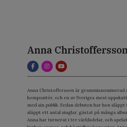
Anna Christoffersso
Anna Christoffersson är grammisnominerad s
kompositör, och en av Sveriges mest uppskatt
med sin publik. Sedan debuten har hon släppt 
släppt ett antal singlar, gästat på många albu
Anna har turnerat i tre världsdelar, och spelat 
kyrkor, arenor, och högtidliga konserter. Anna